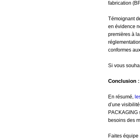
fabrication (BP
Témoignant de
en évidence no
premières à la
réglementation
conformes aux
Si vous souha
Conclusion 
En résumé,
le
d'une visibilit
PACKAGING se 
besoins des m
Faites équipe