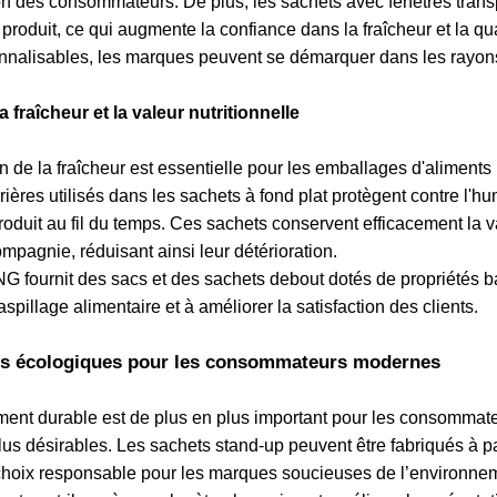
ntion des consommateurs. De plus, les sachets avec fenêtres tr
 produit, ce qui augmente la confiance dans la fraîcheur et la 
nnalisables, les marques peuvent se démarquer dans les rayons 
a fraîcheur et la valeur nutritionnelle
n de la fraîcheur est essentielle pour les emballages d'alimen
ières utilisés dans les sachets à fond plat protègent contre l'hu
produit au fil du temps. Ces sachets conservent efficacement la v
pagnie, réduisant ainsi leur détérioration.
fournit des sacs et des sachets debout dotés de propriétés ba
spillage alimentaire et à améliorer la satisfaction des clients.
es écologiques pour les consommateurs modernes
ent durable est de plus en plus important pour les consommateu
us désirables. Les sachets stand-up peuvent être fabriqués à p
 choix responsable pour les marques soucieuses de l’environnem