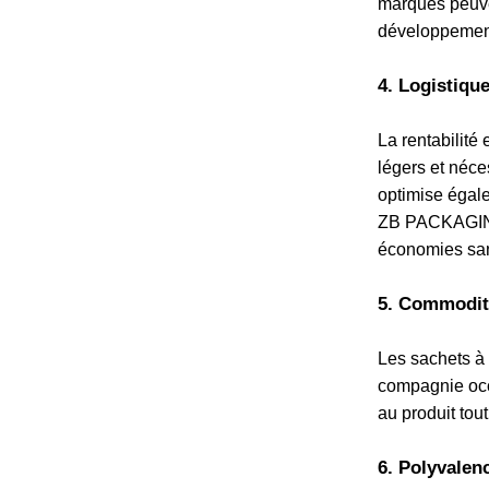
marques peuve
développement
4. Logistique
La rentabilité
légers et néce
optimise égale
ZB PACKAGING 
économies san
5. Commodité
Les sachets à f
compagnie occ
au produit tout
6. Polyvalen