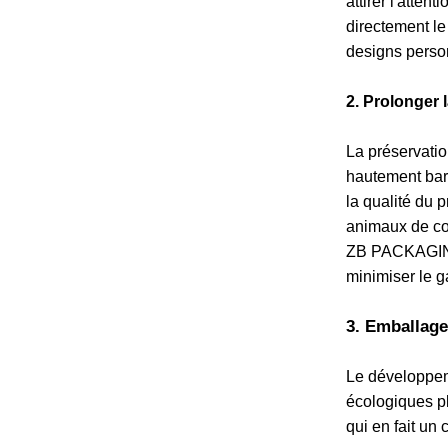
attirer l'atte
directement le
designs perso
2. Prolonger l
La préservatio
hautement barr
la qualité du 
animaux de com
ZB PACKAGING 
minimiser le ga
3. Emballag
Le développem
écologiques pl
qui en fait un