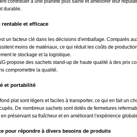
nt contribuer à une planète plus saine et améliorer leur répu
 durable.
 rentable et efficace
 est un facteur clé dans les décisions d'emballage. Comparés au
ssitent moins de matériaux, ce qui réduit les coûts de productio
ment le stockage et la logistique.
propose des sachets stand-up de haute qualité à des prix comp
s compromettre la qualité.
 et portabilité
ond plat sont légers et faciles à transporter, ce qui en fait un c
upés. De nombreux sachets sont dotés de fermetures refermables
 en préservant sa fraîcheur et en améliorant l'expérience globale 
ce pour répondre à divers besoins de produits