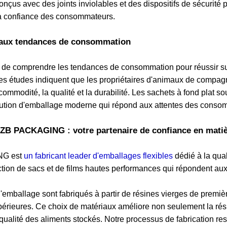
onçus avec des joints inviolables et des dispositifs de sécurité p
 la confiance des consommateurs.
r aux tendances de consommation
iel de comprendre les tendances de consommation pour réussir s
s études indiquent que les propriétaires d'animaux de compagni
 commodité, la qualité et la durabilité. Les sachets à fond plat s
olution d'emballage moderne qui répond aux attentes des consom
ZB PACKAGING : votre partenaire de confiance en matiè
NG est
un fabricant leader d'emballages flexibles
dédié à la qual
tion de sacs et de films hautes performances qui répondent aux 
'emballage sont fabriqués à partir de résines vierges de première
périeures. Ce choix de matériaux améliore non seulement la rés
a qualité des aliments stockés. Notre processus de fabrication r