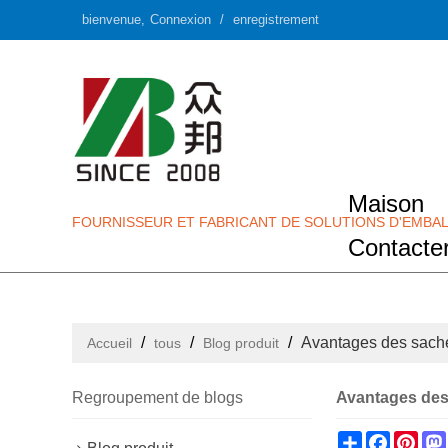
bienvenue,
Connexion
/
enregistrement
Maison
FOURNISSEUR ET FABRICANT DE SOLUTIONS D'EMBAL
Contacte
/
/
/
Avantages des sache
Accueil
tous
Blog produit
Regroupement de blogs
Avantages des
Share
Facebo
Pint