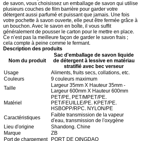
de savon, vous choisissez un emballage de savon qui utilise
plusieurs couches de film barrière pour garder votre
détergent aussi parfumé et puissant que jamais. Une fois
votre pochette à savon ouverte, elle peut être fermée grâce à
un bouchon. Avec le savon en boîte, il vous suffit
généralement de pousser le carton pour le mettre en place.
Ce n’est pas la meilleure façon de garder le savon frais ;
cela compte à peine comme le fermant.
Description des produits
Sac d'emballage de savon liquide
Nom du produit
de détergent à lessive en matériau
stratifié avec bec verseur
Usage
Aliments, fruits secs, collations, etc.
Couleurs
9 couleurs maximum
Largeur 35mm X Hauteur 35mm -
Taille
Largeur 600mm X Hauteur 600mm
PET/PE, PET/MPET/PE.
Matériel
PET/FEUILLE/PE. KPET/PE.
HSBOPP/RPC. NYLON/PE
Faible transmission de la vapeur
Caractéristiques
d'eau, transmission de l'oxygène
Lieu d'origine
Shandong. Chine
Marque
ZB
Port de chargement
PORT DE QINGDAO