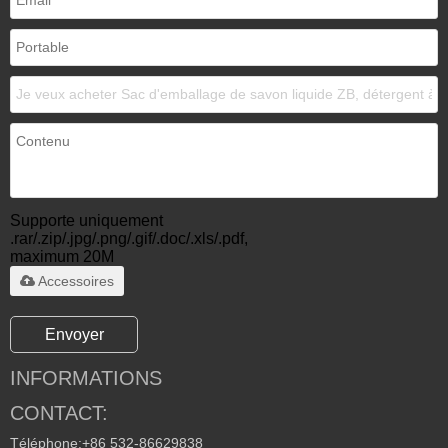
Supporte uniquement
.rar/.zip/.jpg/.png/.gif/.doc/.xls/.pdf,
maximum 20M
Accessoires
Envoyer
INFORMATIONS
CONTACT:
Téléphone:
+86 532-86629838