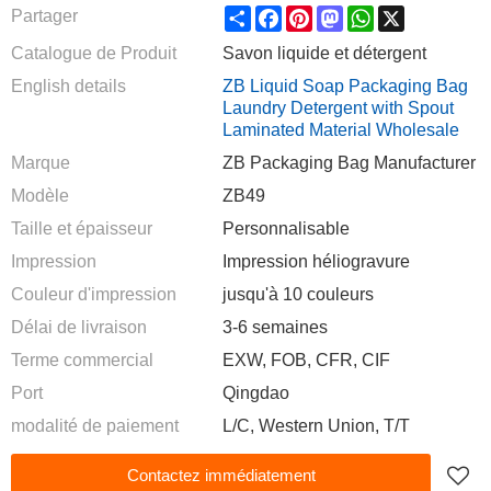
Share
Facebook
Pinterest
Mastodon
WhatsApp
X
Partager
Catalogue de Produit
Savon liquide et détergent
English details
ZB Liquid Soap Packaging Bag
Laundry Detergent with Spout
Laminated Material Wholesale
Marque
ZB Packaging Bag Manufacturer
Modèle
ZB49
Taille et épaisseur
Personnalisable
Impression
Impression héliogravure
Couleur d'impression
jusqu'à 10 couleurs
Délai de livraison
3-6 semaines
Terme commercial
EXW, FOB, CFR, CIF
Port
Qingdao
modalité de paiement
L/C, Western Union, T/T
Contactez immédiatement