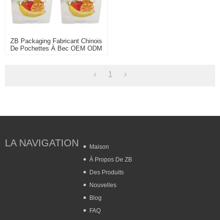
ZB Packaging Fabricant Chinois
De Pochettes À Bec OEM ODM
Sac D'emballage De Gelée
Imprimé Personnalisé Avec
Buse
1
LA NAVIGATION
Maison
À Propos De ZB
Des Produits
Nouvelles
Blog
FAQ