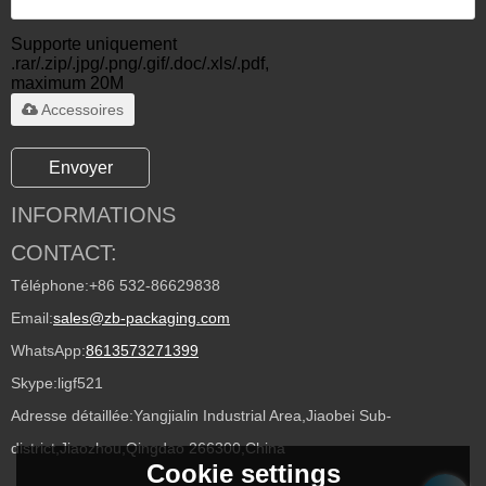
Supporte uniquement
.rar/.zip/.jpg/.png/.gif/.doc/.xls/.pdf,
maximum 20M
Accessoires
Envoyer
INFORMATIONS
CONTACT:
Téléphone:
+86 532-86629838
Email:
sales@zb-packaging.com
WhatsApp:
8613573271399
Skype:
ligf521
Adresse détaillée:
Yangjialin Industrial Area,Jiaobei Sub-
district,Jiaozhou,Qingdao 266300,China
Cookie settings